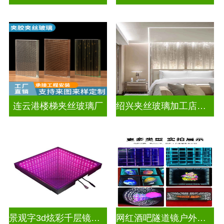
连云港楼梯夹丝玻璃厂
绍兴夹丝玻璃加工店电话
景观字3d炫彩千层镜深渊镜
网红酒吧隧道镜户外门头招牌深渊镜