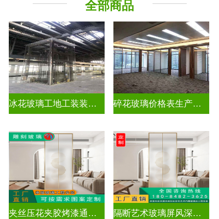
全部商品
工程玻璃
千 层 镜
冰花玻璃工地工装装饰玻璃
碎花玻璃价格表生产电话
夹丝压花夹胶烤漆通电深雕浮雕玻璃
隔断艺术玻璃屏风深雕浮雕玻璃