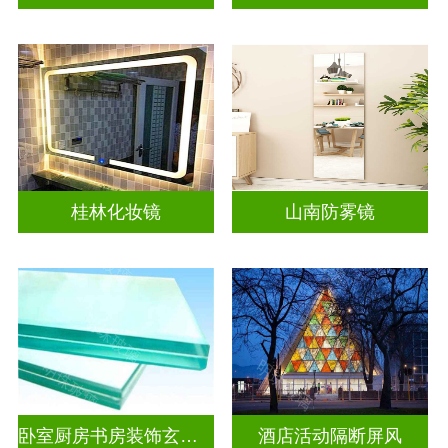
桂林化妆镜
山南防雾镜
卧室厨房书房装饰玄关隔断
酒店活动隔断屏风