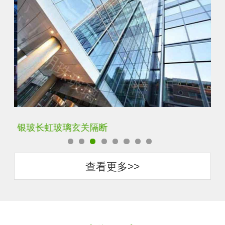
银玻长虹玻璃玄关隔断
卧
查看更多>>