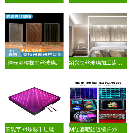
连云港楼梯夹丝玻璃厂
绍兴夹丝玻璃加工店电话
景观字3d炫彩千层镜深渊镜
网红酒吧隧道镜户外门头招牌深渊镜