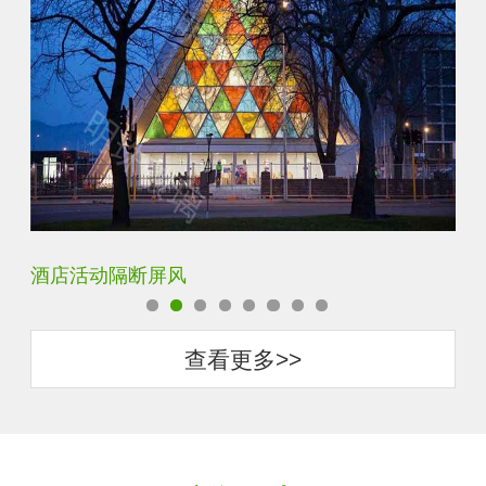
银玻长虹玻璃玄关隔断
卧
查看更多>>