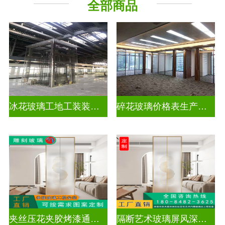
全部商品
工程玻璃
千 层 镜
冰花玻璃工地工装装饰玻璃
碎花玻璃价格表生产电话
夹丝压花夹胶烤漆通电深雕浮雕玻璃
隔断艺术玻璃屏风深雕浮雕玻璃