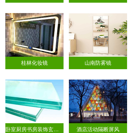
桂林化妆镜
山南防雾镜
卧室厨房书房装饰玄关隔断
酒店活动隔断屏风