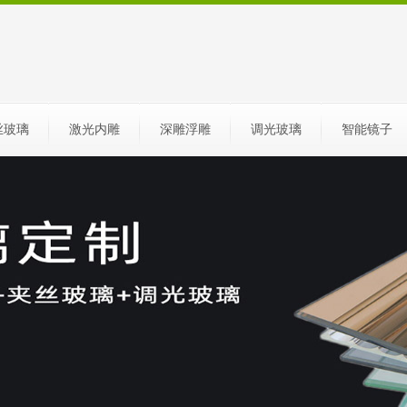
丝玻璃
激光内雕
深雕浮雕
调光玻璃
智能镜子