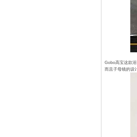
Gobo高宝这
而且子母镜的设