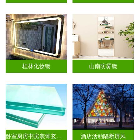
桂林化妆镜
山南防雾镜
卧室厨房书房装饰玄关隔断
酒店活动隔断屏风