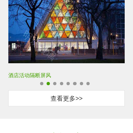
银玻长虹玻璃玄关隔断
卧
查看更多>>