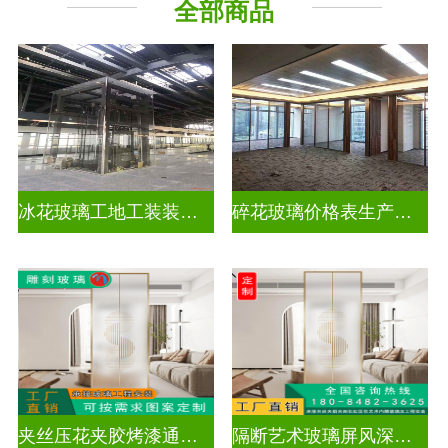
全部商品
工程玻璃
千 层 镜
冰花玻璃工地工装装饰玻璃
碎花玻璃价格表生产电话
夹丝压花夹胶烤漆通电深雕浮雕玻璃
隔断艺术玻璃屏风深雕浮雕玻璃