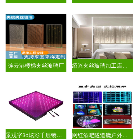
连云港楼梯夹丝玻璃厂
绍兴夹丝玻璃加工店电话
景观字3d炫彩千层镜深渊镜
网红酒吧隧道镜户外门头招牌深渊镜