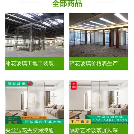
全部商品
工程玻璃
千 层 镜
冰花玻璃工地工装装饰玻璃
碎花玻璃价格表生产电话
夹丝压花夹胶烤漆通电深雕浮雕玻璃
隔断艺术玻璃屏风深雕浮雕玻璃