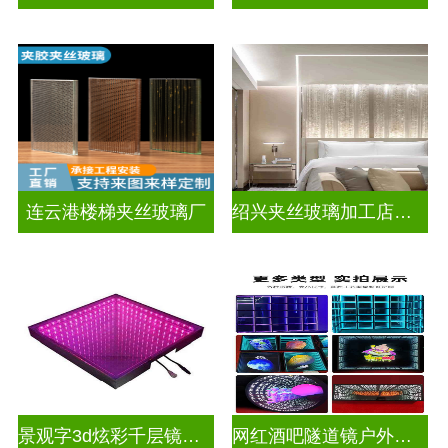
连云港楼梯夹丝玻璃厂
绍兴夹丝玻璃加工店电话
景观字3d炫彩千层镜深渊镜
网红酒吧隧道镜户外门头招牌深渊镜