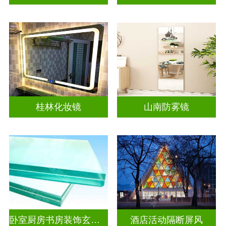
桂林化妆镜
山南防雾镜
卧室厨房书房装饰玄关隔断
酒店活动隔断屏风