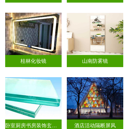
桂林化妆镜
山南防雾镜
卧室厨房书房装饰玄关隔断
酒店活动隔断屏风