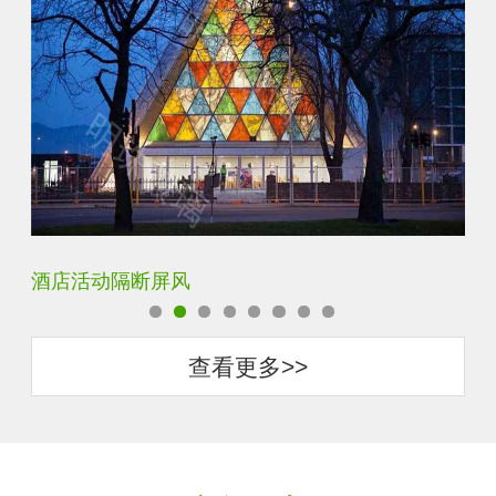
银玻长虹玻璃玄关隔断
卧
查看更多>>