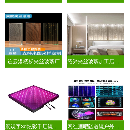
连云港楼梯夹丝玻璃厂
绍兴夹丝玻璃加工店电话
景观字3d炫彩千层镜深渊镜
网红酒吧隧道镜户外门头招牌深渊镜