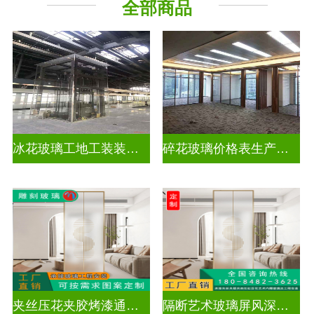
全部商品
工程玻璃
千 层 镜
冰花玻璃工地工装装饰玻璃
碎花玻璃价格表生产电话
夹丝压花夹胶烤漆通电深雕浮雕玻璃
隔断艺术玻璃屏风深雕浮雕玻璃