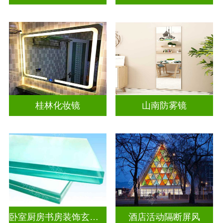
桂林化妆镜
山南防雾镜
卧室厨房书房装饰玄关隔断
酒店活动隔断屏风