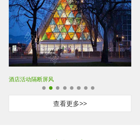
银玻长虹玻璃玄关隔断
卧
查看更多>>