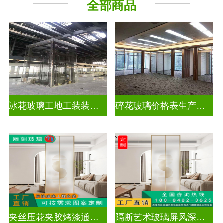
全部商品
工程玻璃
千 层 镜
冰花玻璃工地工装装饰玻璃
碎花玻璃价格表生产电话
夹丝压花夹胶烤漆通电深雕浮雕玻璃
隔断艺术玻璃屏风深雕浮雕玻璃