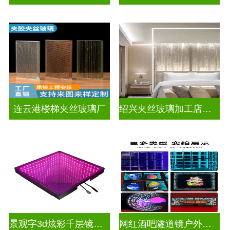
连云港楼梯夹丝玻璃厂
绍兴夹丝玻璃加工店电话
景观字3d炫彩千层镜深渊镜
网红酒吧隧道镜户外门头招牌深渊镜