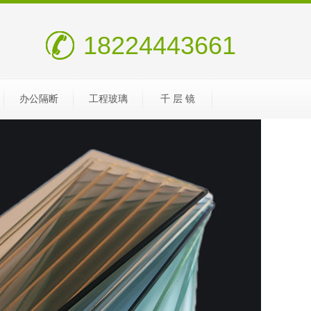
18224443661
办公隔断
工程玻璃
千 层 镜