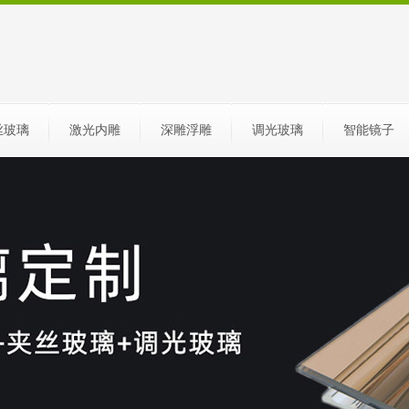
丝玻璃
激光内雕
深雕浮雕
调光玻璃
智能镜子