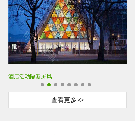
银玻长虹玻璃玄关隔断
卧
查看更多>>