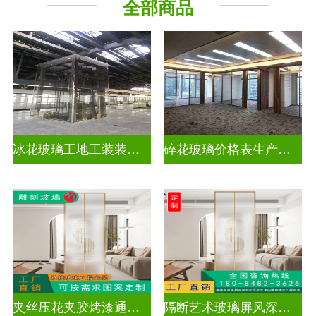
全部商品
工程玻璃
千 层 镜
冰花玻璃工地工装装饰玻璃
碎花玻璃价格表生产电话
夹丝压花夹胶烤漆通电深雕浮雕玻璃
隔断艺术玻璃屏风深雕浮雕玻璃