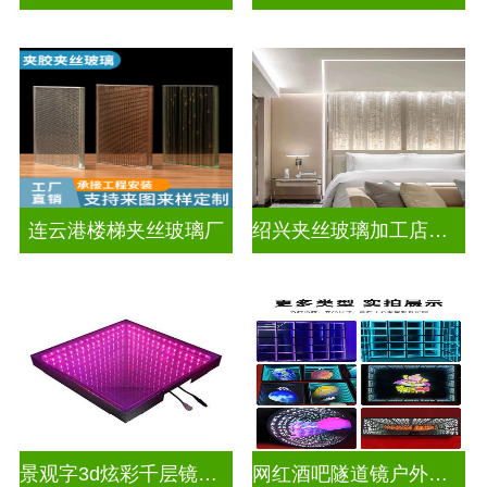
连云港楼梯夹丝玻璃厂
绍兴夹丝玻璃加工店电话
景观字3d炫彩千层镜深渊镜
网红酒吧隧道镜户外门头招牌深渊镜