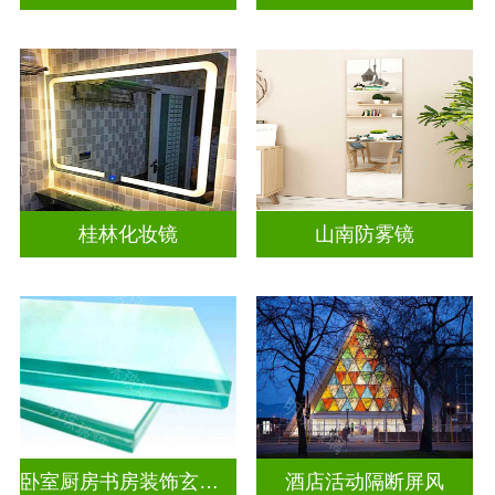
桂林化妆镜
山南防雾镜
卧室厨房书房装饰玄关隔断
酒店活动隔断屏风