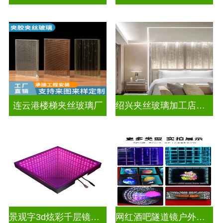
连云港楼梯夹丝玻璃厂
绍兴夹丝玻璃加工店电话
景观字3d炫彩千层镜深渊镜
网红酒吧隧道镜户外门头招牌深渊镜