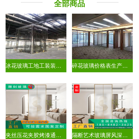
全部商品
工程玻璃
千 层 镜
冰花玻璃工地工装装饰玻璃
碎花玻璃价格表生产电话
夹丝压花夹胶烤漆通电深雕浮雕玻璃
隔断艺术玻璃屏风深雕浮雕玻璃