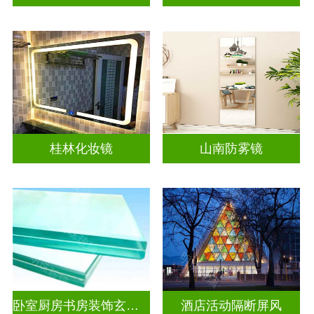
桂林化妆镜
山南防雾镜
卧室厨房书房装饰玄关隔断
酒店活动隔断屏风