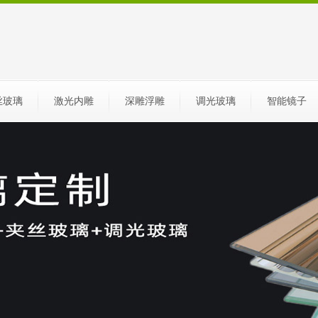
丝玻璃
激光内雕
深雕浮雕
调光玻璃
智能镜子