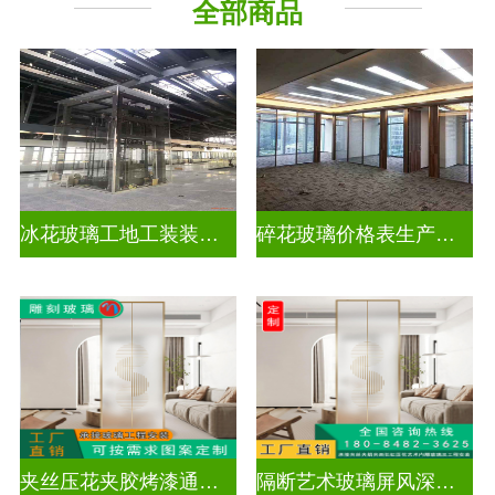
全部商品
工程玻璃
千 层 镜
冰花玻璃工地工装装饰玻璃
碎花玻璃价格表生产电话
夹丝压花夹胶烤漆通电深雕浮雕玻璃
隔断艺术玻璃屏风深雕浮雕玻璃