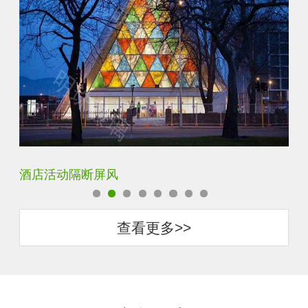
银玻长虹玻璃玄关隔断
卧
查看更多>>