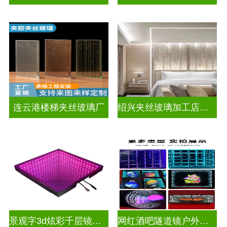
连云港楼梯夹丝玻璃厂
绍兴夹丝玻璃加工店电话
景观字3d炫彩千层镜深渊镜
网红酒吧隧道镜户外门头招牌深渊镜