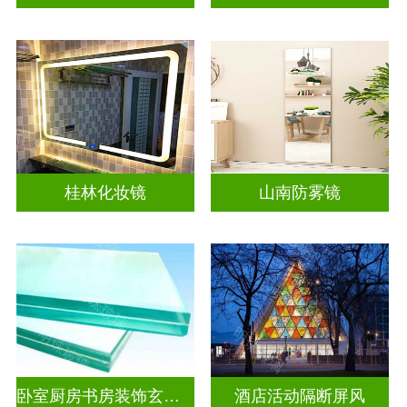
桂林化妆镜
山南防雾镜
卧室厨房书房装饰玄关隔断
酒店活动隔断屏风