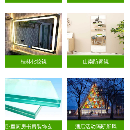
桂林化妆镜
山南防雾镜
卧室厨房书房装饰玄关隔断
酒店活动隔断屏风