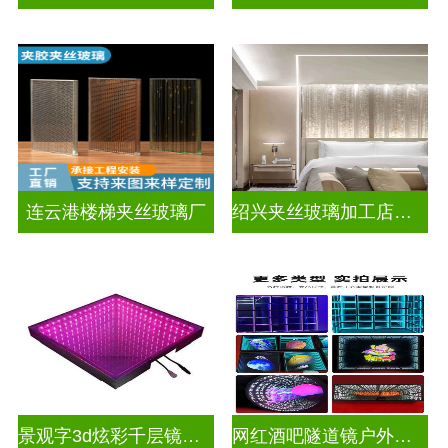
连云港楼梯夹丝玻璃厂
绍兴夹丝玻璃加工店电话
景观字3d炫彩千层镜深渊镜
网红酒吧隧道镜户外门头招牌深渊镜