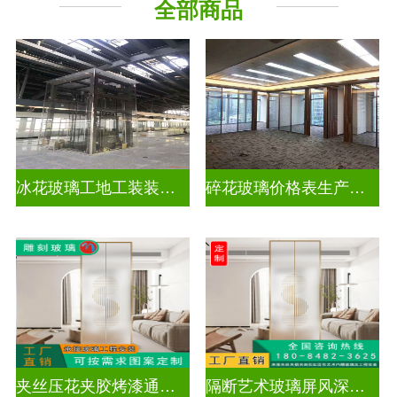
全部商品
工程玻璃
千 层 镜
冰花玻璃工地工装装饰玻璃
碎花玻璃价格表生产电话
夹丝压花夹胶烤漆通电深雕浮雕玻璃
隔断艺术玻璃屏风深雕浮雕玻璃