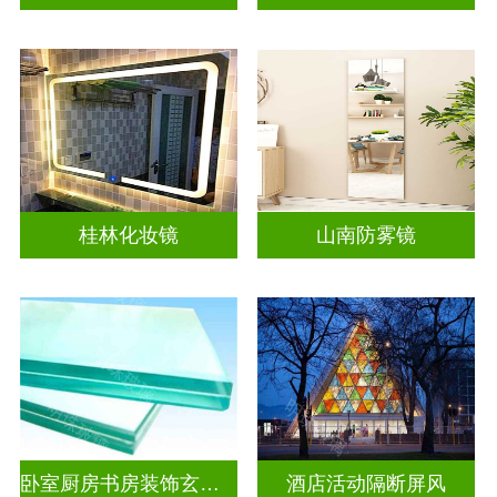
桂林化妆镜
山南防雾镜
卧室厨房书房装饰玄关隔断
酒店活动隔断屏风