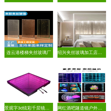
连云港楼梯夹丝玻璃厂
绍兴夹丝玻璃加工店电话
景观字3d炫彩千层镜深渊镜
网红酒吧隧道镜户外门头招牌深渊镜