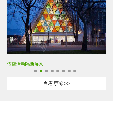
银玻长虹玻璃玄关隔断
卧
查看更多>>