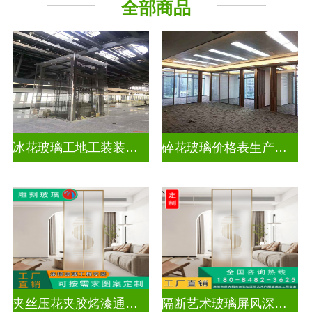
全部商品
工程玻璃
千 层 镜
冰花玻璃工地工装装饰玻璃
碎花玻璃价格表生产电话
夹丝压花夹胶烤漆通电深雕浮雕玻璃
隔断艺术玻璃屏风深雕浮雕玻璃