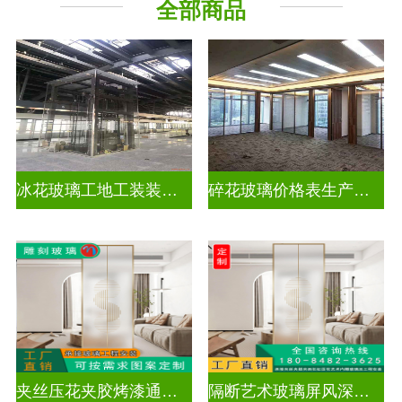
全部商品
工程玻璃
千 层 镜
冰花玻璃工地工装装饰玻璃
碎花玻璃价格表生产电话
夹丝压花夹胶烤漆通电深雕浮雕玻璃
隔断艺术玻璃屏风深雕浮雕玻璃