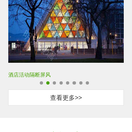
银玻长虹玻璃玄关隔断
卧
查看更多>>