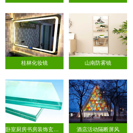
桂林化妆镜
山南防雾镜
卧室厨房书房装饰玄关隔断
酒店活动隔断屏风