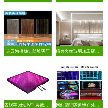
连云港楼梯夹丝玻璃厂
绍兴夹丝玻璃加工店电话
景观字3d炫彩千层镜深渊镜
网红酒吧隧道镜户外门头招牌深渊镜