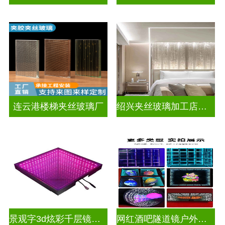
连云港楼梯夹丝玻璃厂
绍兴夹丝玻璃加工店电话
景观字3d炫彩千层镜深渊镜
网红酒吧隧道镜户外门头招牌深渊镜