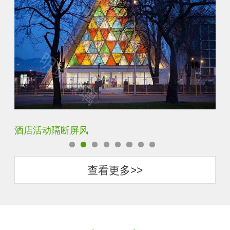
银玻长虹玻璃玄关隔断
卧
查看更多>>