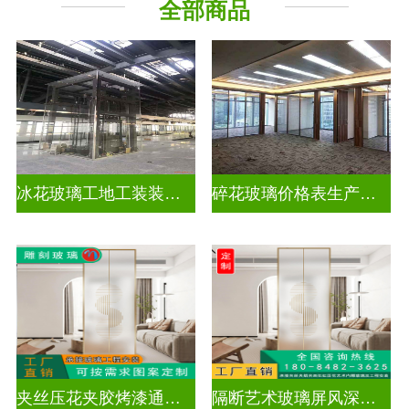
全部商品
工程玻璃
千 层 镜
冰花玻璃工地工装装饰玻璃
碎花玻璃价格表生产电话
夹丝压花夹胶烤漆通电深雕浮雕玻璃
隔断艺术玻璃屏风深雕浮雕玻璃