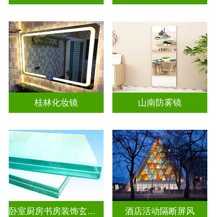
桂林化妆镜
山南防雾镜
卧室厨房书房装饰玄关隔断
酒店活动隔断屏风