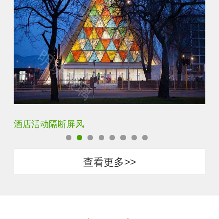
银玻长虹玻璃玄关隔断
卧
查看更多>>