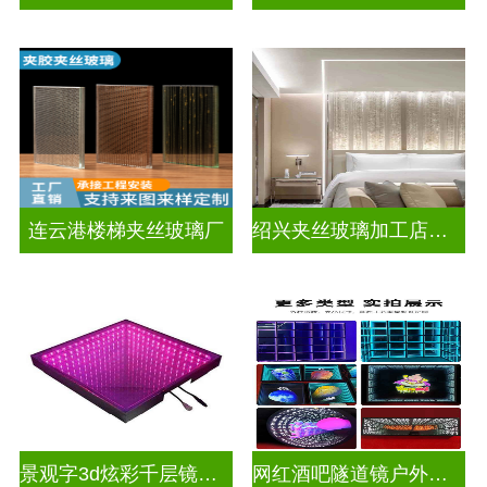
连云港楼梯夹丝玻璃厂
绍兴夹丝玻璃加工店电话
景观字3d炫彩千层镜深渊镜
网红酒吧隧道镜户外门头招牌深渊镜