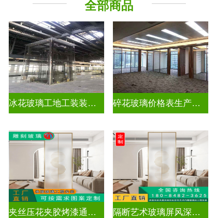
全部商品
工程玻璃
千 层 镜
冰花玻璃工地工装装饰玻璃
碎花玻璃价格表生产电话
夹丝压花夹胶烤漆通电深雕浮雕玻璃
隔断艺术玻璃屏风深雕浮雕玻璃