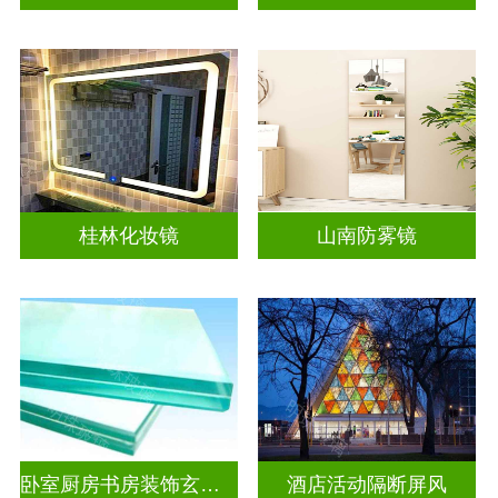
桂林化妆镜
山南防雾镜
卧室厨房书房装饰玄关隔断
酒店活动隔断屏风