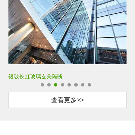
银玻长虹玻璃玄关隔断
卧
查看更多>>