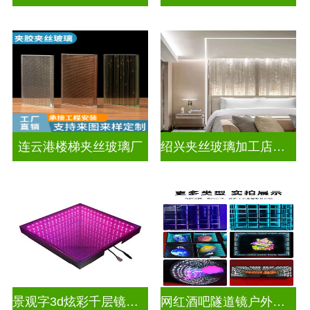
连云港楼梯夹丝玻璃厂
绍兴夹丝玻璃加工店电话
景观字3d炫彩千层镜深渊镜
网红酒吧隧道镜户外门头招牌深渊镜