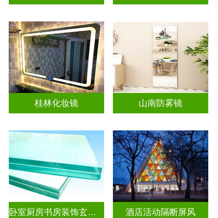
桂林化妆镜
山南防雾镜
卧室厨房书房装饰玄关隔断
酒店活动隔断屏风