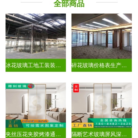
全部商品
工程玻璃
千 层 镜
冰花玻璃工地工装装饰玻璃
碎花玻璃价格表生产电话
夹丝压花夹胶烤漆通电深雕浮雕玻璃
隔断艺术玻璃屏风深雕浮雕玻璃