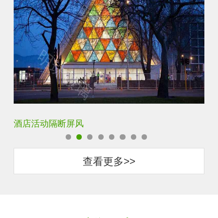
银玻长虹玻璃玄关隔断
卧
查看更多>>