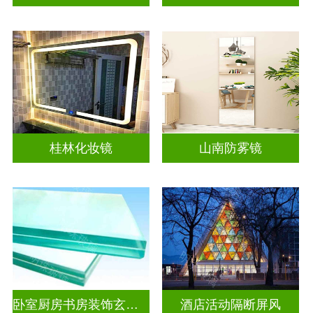
桂林化妆镜
山南防雾镜
卧室厨房书房装饰玄关隔断
酒店活动隔断屏风