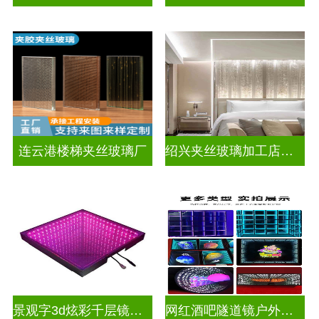
连云港楼梯夹丝玻璃厂
绍兴夹丝玻璃加工店电话
景观字3d炫彩千层镜深渊镜
网红酒吧隧道镜户外门头招牌深渊镜