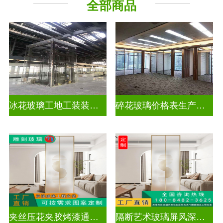
全部商品
工程玻璃
千 层 镜
冰花玻璃工地工装装饰玻璃
碎花玻璃价格表生产电话
夹丝压花夹胶烤漆通电深雕浮雕玻璃
隔断艺术玻璃屏风深雕浮雕玻璃