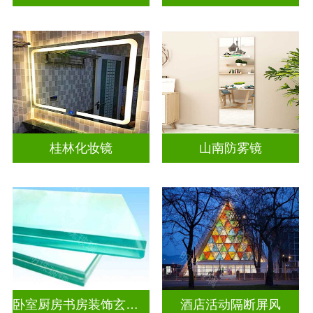
桂林化妆镜
山南防雾镜
卧室厨房书房装饰玄关隔断
酒店活动隔断屏风