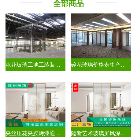
全部商品
工程玻璃
千 层 镜
冰花玻璃工地工装装饰玻璃
碎花玻璃价格表生产电话
夹丝压花夹胶烤漆通电深雕浮雕玻璃
隔断艺术玻璃屏风深雕浮雕玻璃