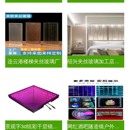
连云港楼梯夹丝玻璃厂
绍兴夹丝玻璃加工店电话
景观字3d炫彩千层镜深渊镜
网红酒吧隧道镜户外门头招牌深渊镜