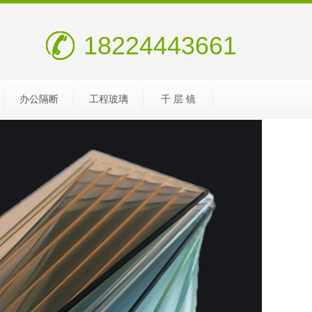
18224443661
办公隔断
工程玻璃
千 层 镜