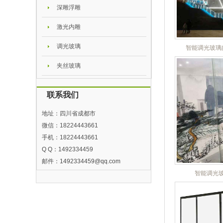
深雕浮雕
激光内雕
调光玻璃
智能调光玻璃
夹丝玻璃
联系我们
地址：四川省成都市
微信：18224443661
手机：18224443661
Q Q：1492334459
邮件：
1492334459@qq.com
智能调光