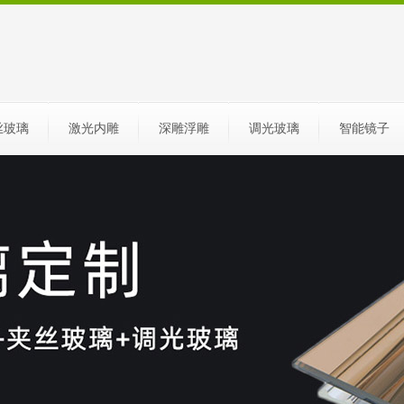
丝玻璃
激光内雕
深雕浮雕
调光玻璃
智能镜子